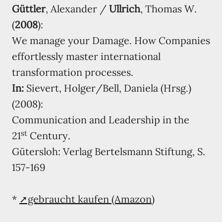
Güttler
, Alexander /
Ullrich
, Thomas W.
(
2008
):
We manage your Damage. How Companies
effortlessly master international
transformation processes.
In:
Sievert, Holger/Bell, Daniela (Hrsg.)
(2008):
Communication and Leadership in the
st
21
Century.
Gütersloh: Verlag Bertelsmann Stiftung, S.
157-169
*
➚gebraucht kaufen (Amazon)