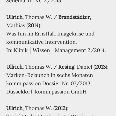
Schema. In: KU 2/2015.
Ullrich
, Thomas W. /
Brandstädter
,
Mathias (
2014
):
Was tun im Ernstfall. Imagekrise und
kommunikative Intervention.
In: Klinik │Wissen │Management 2/2014.
Ullrich
, Thomas W. /
Resing
, Daniel (
2013
):
Marken-Relaunch in sechs Monaten
komm.passion Dossier Nr. 07/2013,
Düsseldorf: komm.passion GmbH
Ullrich
, Thomas W. (
2012
):