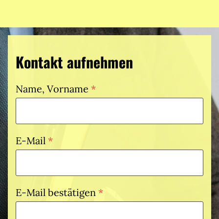
Kontakt aufnehmen
Name, Vorname
*
P
f
l
E-Mail
*
i
P
c
f
h
l
E-Mail bestätigen
*
t
i
P
f