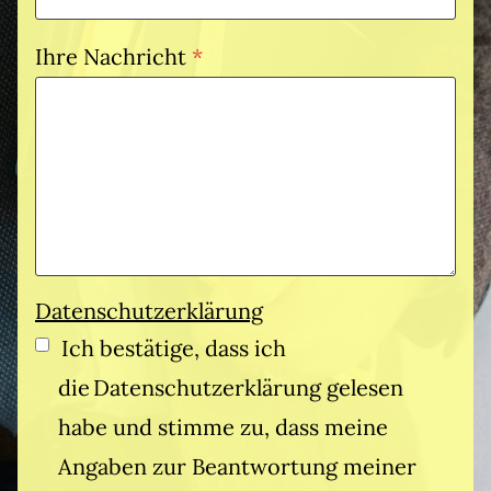
c
f
e
h
l
Ihre Nachricht
*
l
t
i
d
f
c
:
e
h
P
E
l
t
f
i
d
f
l
n
:
e
i
g
E
l
Datenschutzerklärung
c
a
i
d
h
Ich bestätige, dass ich
b
n
:
t
e
die Datenschutzerklärung gelesen
g
W
f
N
habe und stimme zu, dass meine
a
i
e
a
b
Angaben zur Beantwortung meiner
e
l
m