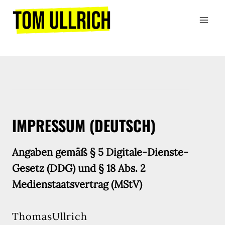
Zum
Inhalt
springen
IMPRESSUM (DEUTSCH)
Angaben gemäß § 5 Digitale-Dienste-
Gesetz (DDG) und § 18 Abs. 2
Medienstaatsvertrag (MStV)
T h o m a s U l l r i c h