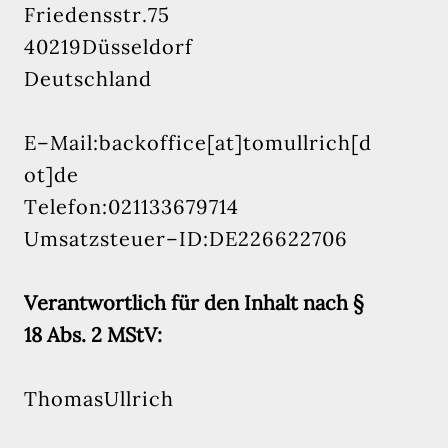
F r i e d e n s s t r . 7 5
4 0 2 1 9 D ü s s e l d o r f
D e u t s c h l a n d
E – M a i l : b a c k o f f i c e [ a t ] t o m u l l r i c h [ d
o t ] d e
T e l e f o n : 0 2 1 1 3 3 6 7 9 7 1 4
U m s a t z s t e u e r – I D : D E 2 2 6 6 2 2 7 0 6
Verantwortlich für den Inhalt nach §
18 Abs. 2 MStV:
T h o m a s U l l r i c h